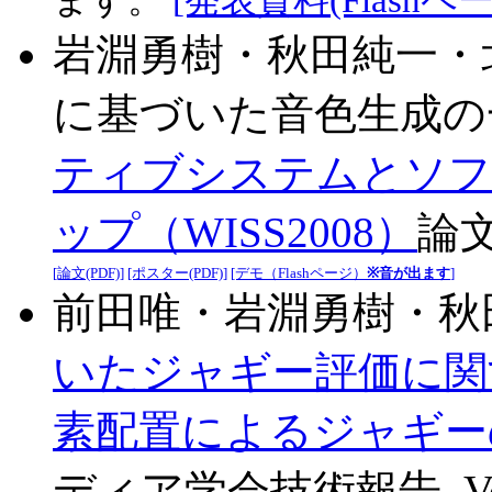
ます。
[発表資料(Flashペー
岩淵勇樹・秋田純一・
に基づいた音色生成の
ティブシステムとソフ
ップ（WISS2008）
論文集
[論文(PDF)]
[ポスター(PDF)]
[デモ（Flashページ）
※音が出ます
]
前田唯・岩淵勇樹・秋田
いたジャギー評価に関
素配置によるジャギー
ディア学会技術報告, Vol.32, 