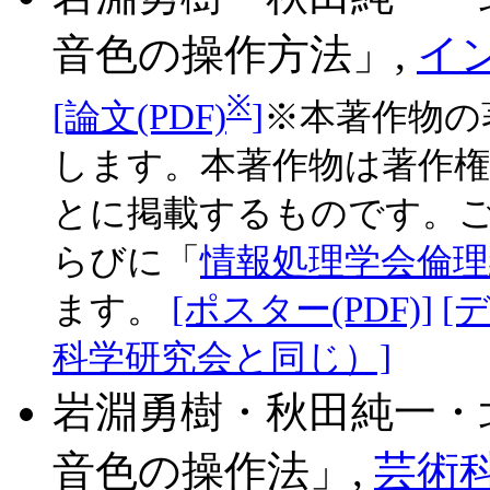
音色の操作方法」,
イン
※
[論文(PDF)
]
※本著作物の
します。本著作物は著作
とに掲載するものです。
らびに「
情報処理学会倫理
ます。
[ポスター(PDF)]
[
科学研究会と同じ）]
岩淵勇樹・秋田純一・
音色の操作法」,
芸術