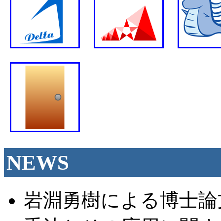
NEWS
岩淵勇樹による博士論