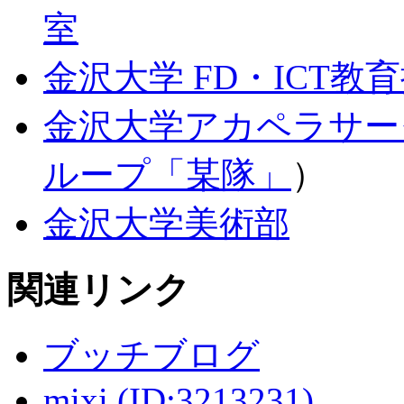
室
金沢大学 FD・ICT教
金沢大学アカペラサークル"
ループ「某隊」
）
金沢大学美術部
関連リンク
ブッチブログ
mixi (ID:3213231)