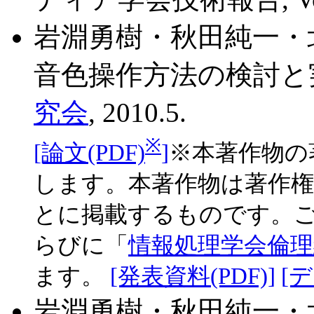
岩淵勇樹・秋田純一・
音色操作方法の検討と
究会
, 2010.5.
※
[論文(PDF)
]
※本著作物の
します。本著作物は著作
とに掲載するものです。
らびに「
情報処理学会倫理
ます。
[発表資料(PDF)]
[デ
岩淵勇樹・秋田純一・