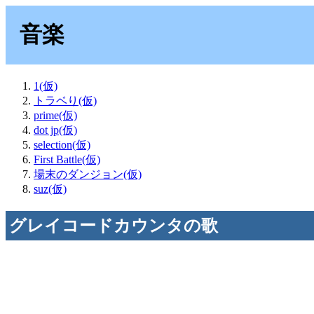
音楽
1(仮)
トラベり(仮)
prime(仮)
dot jp(仮)
selection(仮)
First Battle(仮)
場末のダンジョン(仮)
suz(仮)
グレイコードカウンタの歌