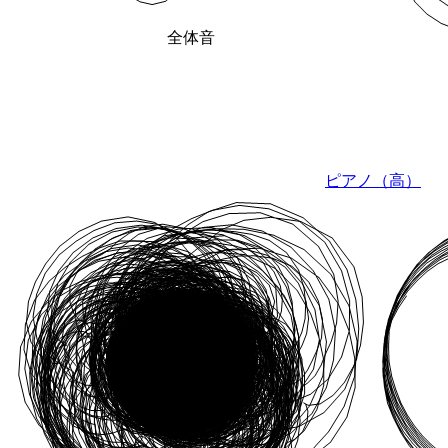
全体音
ピアノ（高）