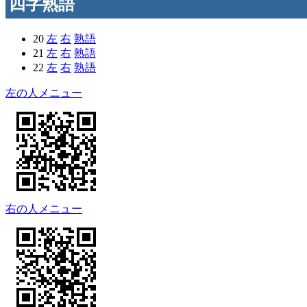
四字熟語
20
左
右
熟語
21
左
右
熟語
22
左
右
熟語
左の人メニュー
右の人メニュー